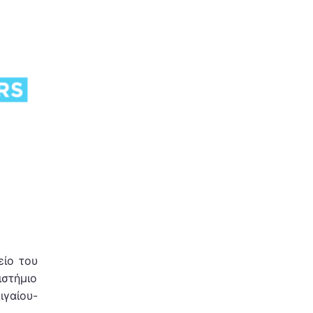
είο του
στήμιο
ιγαίου-