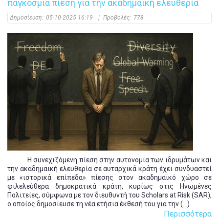
παγκόσμια πίεση για την ακαδημαϊκή ελευθερία
Δημοσίευση:
05-10-2025 16:19
|
Προβολές:
778
Η συνεχιζόμενη πίεση στην αυτονομία των ιδρυμάτων και
την ακαδημαϊκή ελευθερία σε αυταρχικά κράτη έχει συνδυαστεί
με «ιστορικά επίπεδα» πίεσης στον ακαδημαϊκό χώρο σε
φιλελεύθερα δημοκρατικά κράτη, κυρίως στις Ηνωμένες
Πολιτείες, σύμφωνα με τον διευθυντή του Scholars at Risk (SAR),
ο οποίος δημοσίευσε τη νέα ετήσια έκθεσή του για την (...)
Περισσότερα