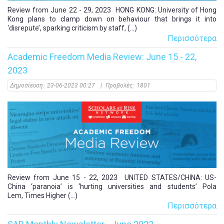
Review from June 22 - 29, 2023 HONG KONG: University of Hong
Kong plans to clamp down on behaviour that brings it into
‘disrepute’, sparking criticism by staff, (...)
Περισσότερα
Academic Freedom Media Review: June 15 - 22,
2023
Δημοσίευση:
23-06-2023 00:27
|
Προβολές:
1801
Review from June 15 - 22, 2023 UNITED STATES/CHINA: US-
China ‘paranoia’ is ‘hurting universities and students’ Pola
Lem, Times Higher (...)
Περισσότερα