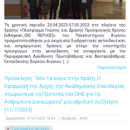
Τη χρονική περίοδο 25.04.2023-07.05.2023 στο πλαίσιο της
δράσης «Πλατφόρμα Γνώσης και Δράσης Προσφυγικής Κρίσης
[eAegean_DIG REFUGE]» του Πανεπιστημίου Αιγαίου
πραγματοποιήθηκαν μια σειρά από διαδραστικές εκπαιδευτικές
και ενημερωτικές δράσεις με στόχο την υποστήριξη
προσφύγων στην εκπαίδευση, σε συνεργασία με την
Περιφερειακή Διεύθυνση Πρωτοβάθμιας και Δευτεροβάθμιας
Εκπαίδευσης Βορείου Αιγαίου. (...)
Περισσότερα
Πρόσκληση: "Από τα λόγια στην πράξη: Η
Εφαρμογή της Αρχής της Ακαδημαϊκής Ελευθερίας
σύμφωνα με τα Πρότυπα του ΟΗΕ για τα
Ανθρώπινα Δικαιώματα" μία υβριδική συζήτηση
(11/7/2023)
Δημοσίευση:
07-07-2023 18:44
|
Προβολές:
4695
Συνημμένα αρχεία