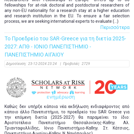
fellowships for at-risk doctoral and postdoctoral researchers of
any non-EU nationality for a research stay at a higher education
and research institution in the EU. To ensure a fair selection
process, we are seeking international experts to evaluate (...)
Περισσότερα
Το Προεδρείο του SAR-Greece για τη διετία 2025-
2027: ΑΠΘ - ΙΟΝΙΟ ΠΑΝΕΠΙΣΤΗΜΙΟ -
ΠΑΝΕΠΙΣΤΗΜΙΟ ΑΙΓΑΙΟΥ
Δημοσίευση:
23-12-2024 23:24
|
Προβολές:
2729
Καθώς δεν υπήρξε κάποια νέα εκδήλωση ενδιαφέροντος από
κάποιο άλλο Πανεπιστήμιο, το προεδρείο του SAR Greece για
την επόμενη διετία (2025-2027) θα παραμείνει το ίδιο:
Αριστοτέλειο Πανεπιστήμιο Θεσσαλονίκης-Καθηγ. Αλ.
Τριανταφυλλίδης, Ιόνιο Πανεπιστήμιο-Καθηγ. Στ. Κάτσιος,
Πανεπιστήμιο Αιγαίου-Καθηγ. Ν. Ναγόπουλος).