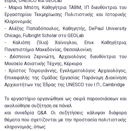
Έδρας UNESCO και GEOLab
- Μαρια Μπότη, Καθηγήτρια ΤΑΒΜ, ΙΠ διευθύντρια του
Εργαστηρίου Τεκμηρίωσης Πολιτιστικής και Ιστορικής
Κληρονομιάς
- Αλέξης Παπαδόπουλος, Καθηγητής, DePaul University
Chicago, Fulbright Scholar στο GEOLab
- Καλιόπη (Ίλια) Χαίνογλου, Επικ. Καθηγήτρια,
Πανεπιστήμιο Μακεδονίας, Θεσσαλονίκη
- Δέσποινα Ζερνιώτη, Αρχαιολόγος διευθύντρια του
Μουσείο Ασιατικής Τέχνης, Κέρκυρα
- Χρίστος Τσιρογιάννης, Εγκληματολόγος Αρχαιολόγος,
Επικεφαλής της Ομάδας Εργασίας Παράνομη Διακίνηση
Αρχαιοτήτων της Έδρας της UNESCO του Ι.Π., Cambridge
Το εργαστήριο οργανώθηκε ως σειρά παρουσιάσεων και
ακολούθησε συζήτηση σε πάνελ
και συνεδρία Q&A. Οι συζητήσεις κάλυψαν διάφορα
θέματα που σχετίζονται με την προστασία πολιτιστικής
κληρονομιάς, όπως: